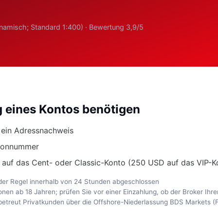
ynamisch; Standard 1:400) · Bewertung 3,9/5
g eines Kontos benötigen
d ein Adressnachweis
efonnummer
 auf das Cent- oder Classic-Konto (250 USD auf das VIP-
n der Regel innerhalb von 24 Stunden abgeschlossen
nen ab 18 Jahren; prüfen Sie vor einer Einzahlung, ob der Broker Ihr
 betreut Privatkunden über die Offshore-Niederlassung BDS Markets (FS