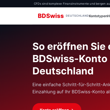
CFDs sind komplexe Finanzinstrumente und bergen aufgr
BDSwiss
Kontotypen
H
DEUTSCHLAND
So eröffnen Sie 
BDSwiss-Konto 
Deutschland
Eine einfache Schritt-für-Schritt-Anl
Einzahlung auf Ihr BDSwiss-Konto al
Konto eröffnen →