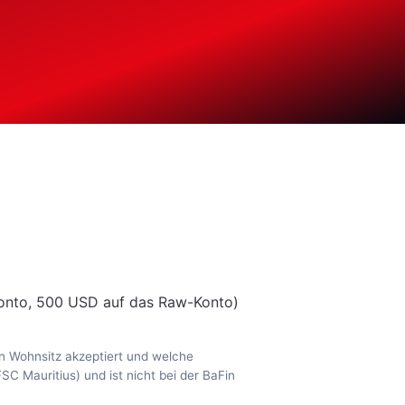
Konto, 500 USD auf das Raw-Konto)
en Wohnsitz akzeptiert und welche
C Mauritius) und ist nicht bei der BaFin