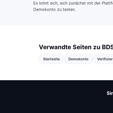
Es lohnt sich, sich zunächst mit der Plat
Demokonto zu testen.
Verwandte Seiten zu BD
Startseite
Demokonto
Verifizi
Si