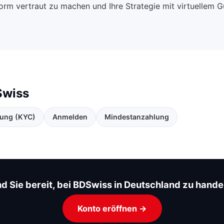
tform vertraut zu machen und Ihre Strategie mit virtuellem
Swiss
erung (KYC)
Anmelden
Mindestanzahlung
nd Sie bereit, bei BDSwiss in Deutschland zu hande
Konto eröffnen →