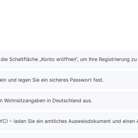
 die Schaltfläche „Konto eröffnen“, um Ihre Registrierung zu
in und legen Sie ein sicheres Passwort fest.
ren Wohnsitzangaben in Deutschland aus.
t (KYC) – laden Sie ein amtliches Ausweisdokument und eine