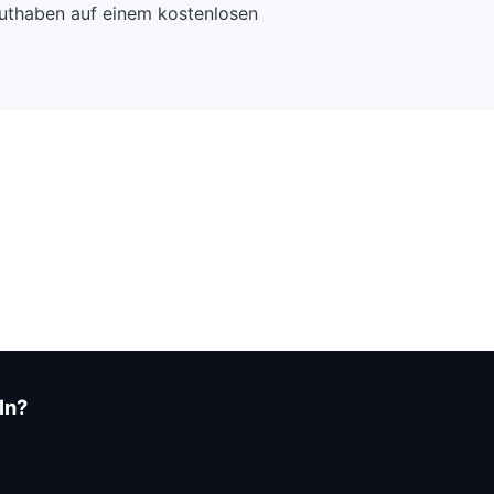
 Guthaben auf einem kostenlosen
ln?