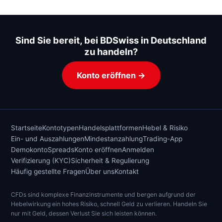
Sind Sie bereit, bei BDSwiss in Deutschland
zu handeln?
Konto eröffnen →
Startseite
Kontotypen
Handelsplattformen
Hebel & Risiko
Ein- und Auszahlungen
Mindestanzahlung
Trading-App
Demokonto
Spreads
Konto eröffnen
Anmelden
Verifizierung (KYC)
Sicherheit & Regulierung
Häufig gestellte Fragen
Über uns
Kontakt
CFDs sind komplexe Finanzinstrumente und bergen aufgrund der
Hebelwirkung ein hohes Risiko, schnell Geld zu verlieren. Handeln Sie
nur mit Geld, dessen Verlust Sie sich leisten können.