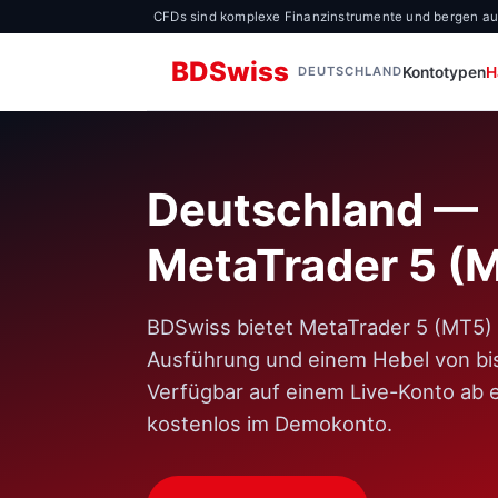
CFDs sind komplexe Finanzinstrumente und bergen aufgr
BDSwiss
Kontotypen
H
DEUTSCHLAND
Deutschland —
MetaTrader 5 (
BDSwiss bietet MetaTrader 5 (MT5) 
Ausführung und einem Hebel von bis
Verfügbar auf einem Live-Konto ab 
kostenlos im Demokonto.