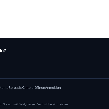
ln?
konto
Spreads
Konto eröffnen
Anmelden
Sie nur mit Geld, dessen Verlust Sie sich leisten