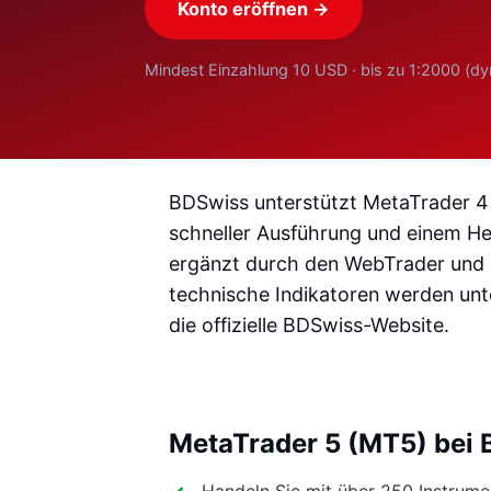
Konto eröffnen →
Mindest Einzahlung 10 USD · bis zu 1:2000 (d
BDSwiss unterstützt MetaTrader 4
schneller Ausführung und einem He
ergänzt durch den WebTrader und 
technische Indikatoren werden unte
die offizielle BDSwiss-Website.
MetaTrader 5 (MT5) bei
Handeln Sie mit über 250 Instrume