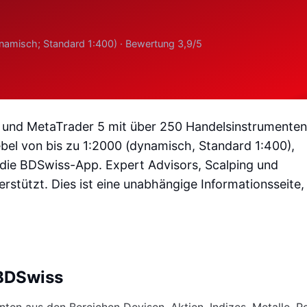
ynamisch; Standard 1:400) · Bewertung 3,9/5
 und MetaTrader 5 mit über 250 Handelsinstrumenten
bel von bis zu 1:2000 (dynamisch, Standard 1:400),
die BDSwiss-App. Expert Advisors, Scalping und
rstützt. Dies ist eine unabhängige Informationsseite,
 BDSwiss
nten aus den Bereichen Devisen, Aktien, Indizes, Metalle, 