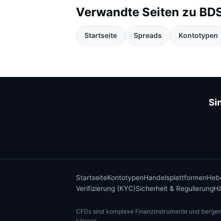
Verwandte Seiten zu BD
Startseite
Spreads
Kontotypen
Si
Startseite
Kontotypen
Handelsplattformen
Hebe
Verifizierung (KYC)
Sicherheit & Regulierung
Hä
CFDs sind komplexe Finanzinstrumente und bergen au
können.