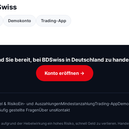
Swiss
Demokonto
Trading-App
nd Sie bereit, bei BDSwiss in Deutschland zu hande
Konto eröffnen →
l & Risiko
Ein- und Auszahlungen
Mindestanzahlung
Trading-App
Demo
ufig gestellte Fragen
Über uns
Kontakt
fgrund der Hebelwirkung ein hohes Risiko, schnell Geld zu verlieren. Handeln 