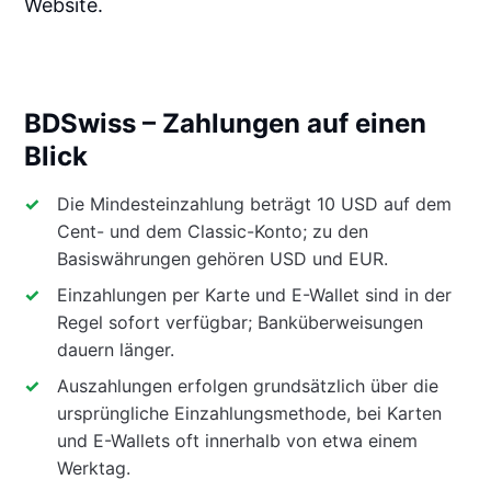
Website.
BDSwiss – Zahlungen auf einen
Blick
Die Mindesteinzahlung beträgt 10 USD auf dem
Cent- und dem Classic-Konto; zu den
Basiswährungen gehören USD und EUR.
Einzahlungen per Karte und E-Wallet sind in der
Regel sofort verfügbar; Banküberweisungen
dauern länger.
Auszahlungen erfolgen grundsätzlich über die
ursprüngliche Einzahlungsmethode, bei Karten
und E-Wallets oft innerhalb von etwa einem
Werktag.