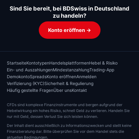
Sind Sie bereit, bei BDSwiss in Deutschland
zu handeln?
Konto eröffnen →
Startseite
Kontotypen
Handelsplattformen
Hebel & Risiko
Ein- und Auszahlungen
Mindestanzahlung
Trading-App
Demokonto
Spreads
Konto eröffnen
Anmelden
Verifizierung (KYC)
Sicherheit & Regulierung
Häufig gestellte Fragen
Über uns
Kontakt
CFDs sind komplexe Finanzinstrumente und bergen aufgrund der
Hebelwirkung ein hohes Risiko, schnell Geld zu verlieren. Handeln Sie
nur mit Geld, dessen Verlust Sie sich leisten können.
Der Inhalt dient ausschließlich zu Informationszwecken und stellt keine
Finanzberatung dar. Bitte überprüfen Sie vor dem Handel stets die
aktuellen Bedingungen.